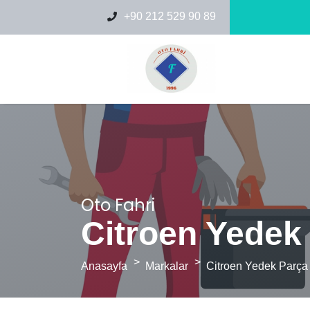
+90 212 529 90 89
Oto Fahri
Citroen Yedek
Anasayfa
Markalar
Citroen Yedek Parça