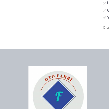
✅
U
✅
G
✅
Y
Cit