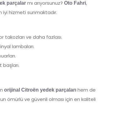
mı arıyorsunuz?
,
dek parçalar
Oto Fahri
n iyi hizmeti sunmaktadır.
tor takozları ve daha fazlası.
inyal lambaları.
arları.
t başları.
em
hem de
orijinal Citroën yedek parçaları
un ömürlü ve güvenli olması için en kaliteli