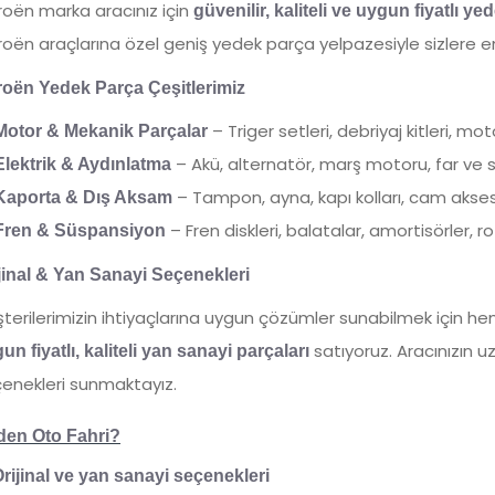
roën marka aracınız için
güvenilir, kaliteli ve uygun fiyatlı ye
roën araçlarına özel geniş yedek parça yelpazesiyle sizlere e
roën Yedek Parça Çeşitlerimiz
– Triger setleri, debriyaj kitleri, mo
Motor & Mekanik Parçalar
– Akü, alternatör, marş motoru, far ve s
Elektrik & Aydınlatma
– Tampon, ayna, kapı kolları, cam aksesu
Kaporta & Dış Aksam
– Fren diskleri, balatalar, amortisörler, ro
Fren & Süspansiyon
jinal & Yan Sanayi Seçenekleri
terilerimizin ihtiyaçlarına uygun çözümler sunabilmek için h
satıyoruz. Aracınızın uz
un fiyatlı, kaliteli yan sanayi parçaları
enekleri sunmaktayız.
den Oto Fahri?
rijinal ve yan sanayi seçenekleri