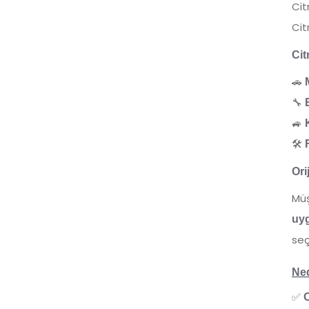
Cit
Cit
Cit
🚗
🔧
🚙
🛠
Ori
Müş
uyg
seç
Ne
✅
O