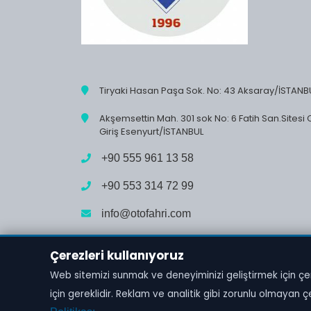
Tiryaki Hasan Paşa Sok. No: 43 Aksaray/İSTANB
Akşemsettin Mah. 301 sok No: 6 Fatih San.Sitesi 
Giriş Esenyurt/İSTANBUL
+90 555 961 13 58
+90 553 314 72 99
info@otofahri.com
Çerezleri kullanıyoruz
Web sitemizi sunmak ve deneyiminizi geliştirmek için çer
Tüm hakları saklıdır. Oto Fahri © ALORA BİLİŞ
için gereklidir. Reklam ve analitik gibi zorunlu olmayan çere