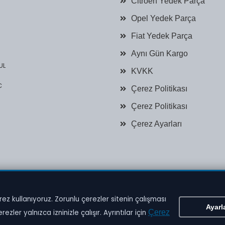
Citroen Yedek Parça
Opel Yedek Parça
Fiat Yedek Parça
Aynı Gün Kargo
UL
KVKK
C
Çerez Politikası
Çerez Politikası
Çerez Ayarları
ez kullanıyoruz. Zorunlu çerezler sitenin çalışması
İM -
AloraNET
Ayarl
zler yalnızca izninizle çalışır. Ayrıntılar için
Çerez