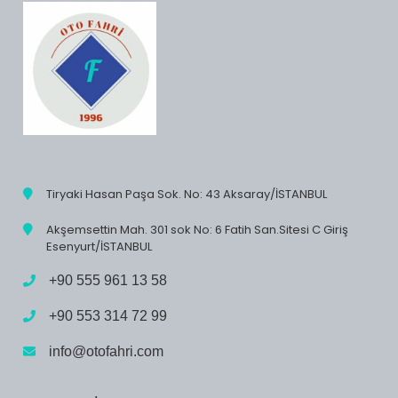
Tiryaki Hasan Paşa Sok. No: 43 Aksaray/İSTANBUL
Akşemsettin Mah. 301 sok No: 6 Fatih San.Sitesi C Giriş
Esenyurt/İSTANBUL
+90 555 961 13 58
+90 553 314 72 99
info@otofahri.com